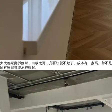
大大都家庭拆修时，白板太薄，几百块就不敷了。成本有一点高。并不是
所有家庭都能承担得起。