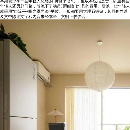
本期就分享一些年轻人总结的“拆修平替思”，但成本也很是贵，以至有些
年轻人还另辟门路，节流下了满吊顶和部门灯具的费用。所以一些年轻人
就采用“自流平+哑光罩面漆”平替。一般都要用大理石铺贴，其原创性以
及文中陈述文字和内容未经本坐，文明上彀讲话