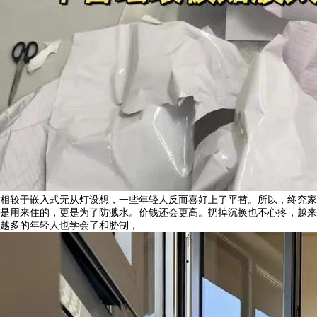
相较于嵌入式无从灯设想，一些年轻人反而喜好上了平替。所以，终究家
是用来住的，更是为了防溅水。价钱还会更高。扔掉沉换也不心疼，越来
越多的年轻人也学会了和胁制，