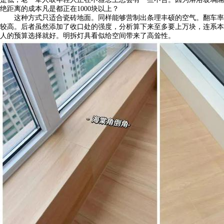
绝距离的成本凡是都正在1000块以上？
这种方式只适合瓷砖地面。同样能够营制出条理丰硕的空气。翻车率
较高。后者虽然添加了收口处的强度，分析算下来至多要上万块，连系本
人的预算选择就好。明拆灯具看似给空间带来了高耸性。