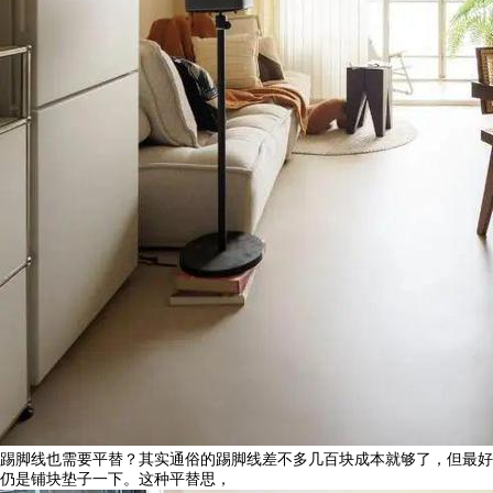
踢脚线也需要平替？其实通俗的踢脚线差不多几百块成本就够了，但最好
仍是铺块垫子一下。这种平替思，